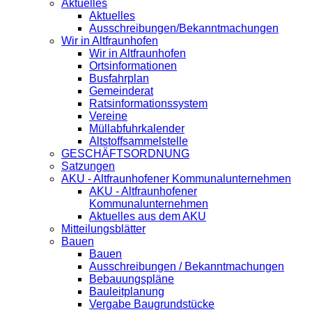
Aktuelles
Aktuelles
Ausschreibungen/Bekanntmachungen
Wir in Altfraunhofen
Wir in Altfraunhofen
Ortsinformationen
Busfahrplan
Gemeinderat
Ratsinformationssystem
Vereine
Müllabfuhrkalender
Altstoffsammelstelle
GESCHÄFTSORDNUNG
Satzungen
AKU - Altfraunhofener Kommunalunternehmen
AKU - Altfraunhofener
Kommunalunternehmen
Aktuelles aus dem AKU
Mitteilungsblätter
Bauen
Bauen
Ausschreibungen / Bekanntmachungen
Bebauungspläne
Bauleitplanung
Vergabe Baugrundstücke