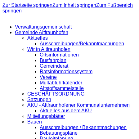
Zur Startseite springen
Zum Inhalt springen
Zum Fußbereich
springen
Verwaltungsgemeinschaft
Gemeinde Altfraunhofen
Aktuelles
Ausschreibungen/Bekanntmachungen
Wir in Altfraunhofen
Ortsinformationen
Busfahrplan
Gemeinderat
Ratsinformationssystem
Vereine
Müllabfuhrkalender
Altstoffsammelstelle
GESCHÄFTSORDNUNG
Satzungen
AKU - Altfraunhofener Kommunalunternehmen
Aktuelles aus dem AKU
Mitteilungsblätter
Bauen
Ausschreibungen / Bekanntmachungen
Bebauungspläne
Bauleitplanung