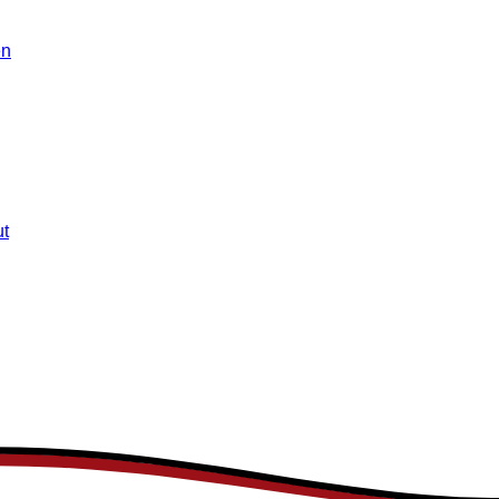
en
ut