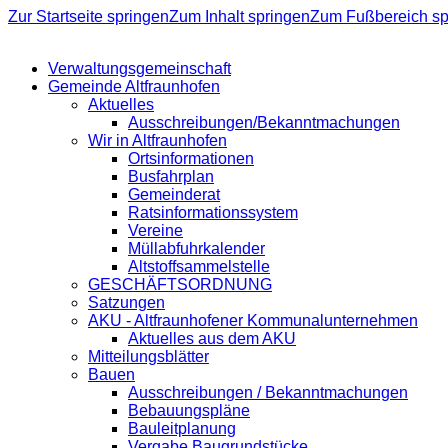
Zur Startseite springen
Zum Inhalt springen
Zum Fußbereich sp
Verwaltungsgemeinschaft
Gemeinde Altfraunhofen
Aktuelles
Ausschreibungen/Bekanntmachungen
Wir in Altfraunhofen
Ortsinformationen
Busfahrplan
Gemeinderat
Ratsinformationssystem
Vereine
Müllabfuhrkalender
Altstoffsammelstelle
GESCHÄFTSORDNUNG
Satzungen
AKU - Altfraunhofener Kommunalunternehmen
Aktuelles aus dem AKU
Mitteilungsblätter
Bauen
Ausschreibungen / Bekanntmachungen
Bebauungspläne
Bauleitplanung
Vergabe Baugrundstücke