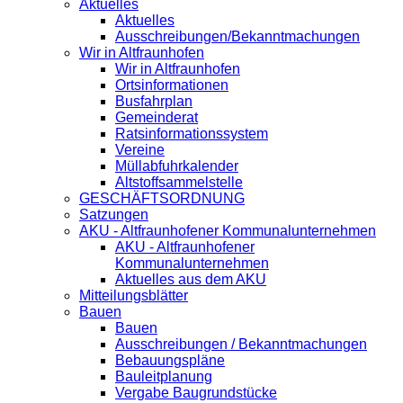
Aktuelles
Aktuelles
Ausschreibungen/Bekanntmachungen
Wir in Altfraunhofen
Wir in Altfraunhofen
Ortsinformationen
Busfahrplan
Gemeinderat
Ratsinformationssystem
Vereine
Müllabfuhrkalender
Altstoffsammelstelle
GESCHÄFTSORDNUNG
Satzungen
AKU - Altfraunhofener Kommunalunternehmen
AKU - Altfraunhofener
Kommunalunternehmen
Aktuelles aus dem AKU
Mitteilungsblätter
Bauen
Bauen
Ausschreibungen / Bekanntmachungen
Bebauungspläne
Bauleitplanung
Vergabe Baugrundstücke