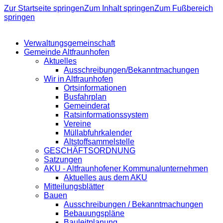
Zur Startseite springen
Zum Inhalt springen
Zum Fußbereich
springen
Verwaltungsgemeinschaft
Gemeinde Altfraunhofen
Aktuelles
Ausschreibungen/Bekanntmachungen
Wir in Altfraunhofen
Ortsinformationen
Busfahrplan
Gemeinderat
Ratsinformationssystem
Vereine
Müllabfuhrkalender
Altstoffsammelstelle
GESCHÄFTSORDNUNG
Satzungen
AKU - Altfraunhofener Kommunalunternehmen
Aktuelles aus dem AKU
Mitteilungsblätter
Bauen
Ausschreibungen / Bekanntmachungen
Bebauungspläne
Bauleitplanung