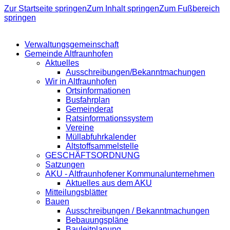
Zur Startseite springen
Zum Inhalt springen
Zum Fußbereich
springen
Verwaltungsgemeinschaft
Gemeinde Altfraunhofen
Aktuelles
Ausschreibungen/Bekanntmachungen
Wir in Altfraunhofen
Ortsinformationen
Busfahrplan
Gemeinderat
Ratsinformationssystem
Vereine
Müllabfuhrkalender
Altstoffsammelstelle
GESCHÄFTSORDNUNG
Satzungen
AKU - Altfraunhofener Kommunalunternehmen
Aktuelles aus dem AKU
Mitteilungsblätter
Bauen
Ausschreibungen / Bekanntmachungen
Bebauungspläne
Bauleitplanung