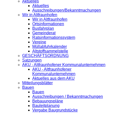
Aktuelles
Aktuelles
Ausschreibungen/Bekanntmachungen
Wir in Altfraunhofen
Wir in Altfraunhofen
Ortsinformationen
Busfahrplan
Gemeinderat
Ratsinformationssystem
Vereine
Müllabfuhrkalender
Altstoffsammelstelle
GESCHÄFTSORDNUNG
Satzungen
AKU - Altfraunhofener Kommunalunternehmen
AKU - Altfraunhofener
Kommunalunternehmen
Aktuelles aus dem AKU
Mitteilungsblätter
Bauen
Bauen
Ausschreibungen / Bekanntmachungen
Bebauungspläne
Bauleitplanung
Vergabe Baugrundstücke